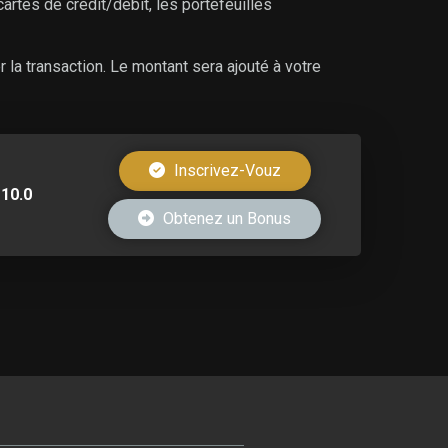
rtes de crédit/débit, les portefeuilles
 la transaction. Le montant sera ajouté à votre
Inscrivez-Vouz
10.0
Obtenez un Bonus