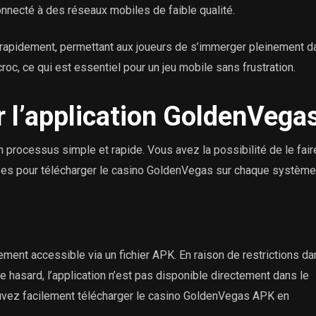
nnecté à des réseaux mobiles de faible qualité.
 rapidement, permettant aux joueurs de s’immerger pleinement dan
oc, ce qui est essentiel pour un jeu mobile sans frustration.
 l’application GoldenVega
processus simple et rapide. Vous avez la possibilité de le faire s
apes pour télécharger le casino GoldenVegas sur chaque système 
ment accessible via un fichier APK. En raison de restrictions da
e hasard, l’application n’est pas disponible directement dans le
ouvez facilement télécharger le casino GoldenVegas APK en