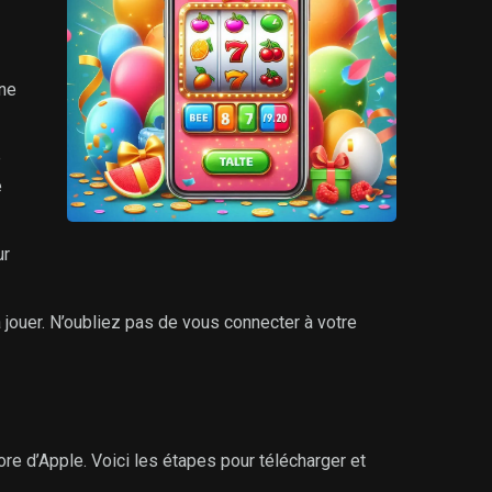
one
e
e
ur
 jouer. N’oubliez pas de vous connecter à votre
re d’Apple. Voici les étapes pour télécharger et