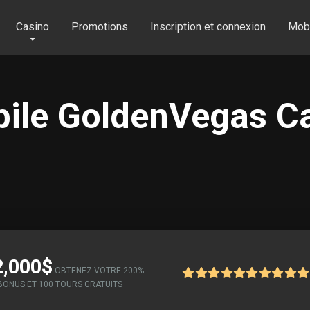
Casino
Promotions
Inscription et connexion
Mob
bile GoldenVegas C
2,000$
OBTENEZ VOTRE 200%
BONUS ET 100 TOURS GRATUITS