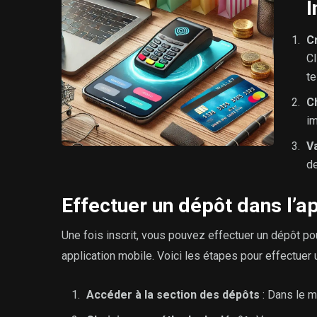
I
C
Cl
te
C
im
Va
de
Effectuer un dépôt dans l’a
Une fois inscrit, vous pouvez effectuer un dépôt 
application mobile. Voici les étapes pour effectuer 
Accéder à la section des dépôts
: Dans le m