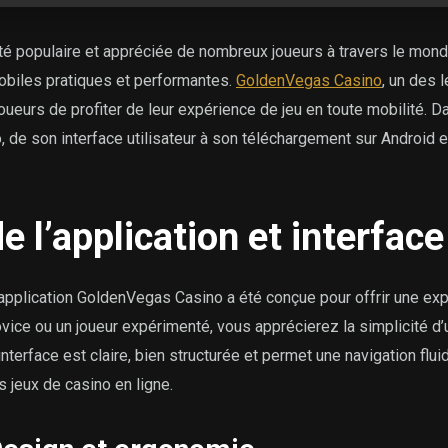
ité populaire et appréciée de nombreux joueurs à travers le mon
mobiles pratiques et performantes.
GoldenVegas Casino
, un des 
 joueurs de profiter de leur expérience de jeu en toute mobilité. 
 de son interface utilisateur à son téléchargement sur Android et
de l’application et interfac
application GoldenVegas Casino a été conçue pour offrir une exp
vice ou un joueur expérimenté, vous apprécierez la simplicité d’uti
interface est claire, bien structurée et permet une navigation fl
s jeux de casino en ligne.