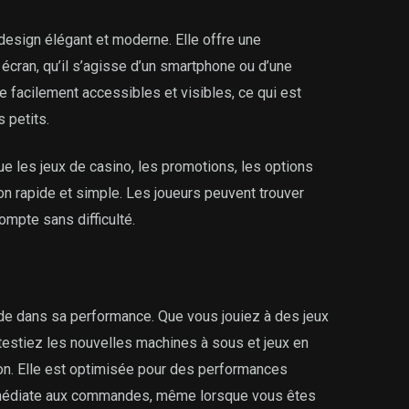
design élégant et moderne. Elle offre une
e écran, qu’il s’agisse d’un smartphone ou d’une
e facilement accessibles et visibles, ce qui est
 petits.
que les jeux de casino, les promotions, les options
n rapide et simple. Les joueurs peuvent trouver
ompte sans difficulté.
de dans sa performance. Que vous jouiez à des jeux
testiez les nouvelles machines à sous et jeux en
tion. Elle est optimisée pour des performances
mmédiate aux commandes, même lorsque vous êtes